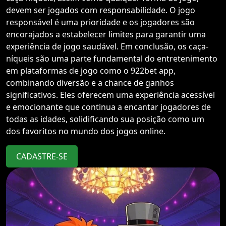
devem ser jogados com responsabilidade. O jogo
responsável é uma prioridade e os jogadores são
encorajados a estabelecer limites para garantir uma
experiência de jogo saudável. Em conclusão, os caça-
níqueis são uma parte fundamental do entretenimento
em plataformas de jogo como o 922bet app,
combinando diversão e a chance de ganhos
significativos. Eles oferecem uma experiência acessível
e emocionante que continua a encantar jogadores de
todas as idades, solidificando sua posição como um
dos favoritos no mundo dos jogos online.
CADASTRE-SE