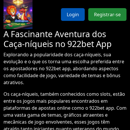
Login
Registrar-se
A Fascinante Aventura dos
Caça-níqueis no 922bet App
Explorando a popularidade dos caça-níqueis, sua
evolução e o que os torna uma escolha preferida entre
os apostadores no 922bet app, abordando aspectos
como facilidade de jogo, variedade de temas e bônus
atrativos.
Os caça-níqueis, também conhecidos como slots, estão
entre os jogos mais populares encontrados em
plataformas de apostas online como o 922bet app. Com
uma vasta gama de temas, gráficos atraentes e
mecânicas de jogo envolventes, esses jogos têm
atraído tanto iniciantes quanto veteranos do mundo